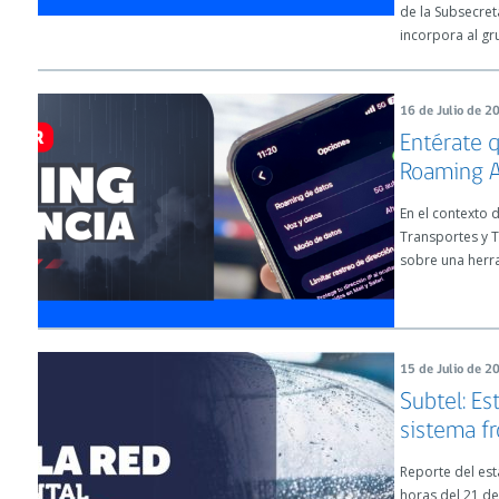
de la Subsecret
incorpora al g
16 de Julio de 2
Entérate q
Roaming 
En el contexto d
Transportes y 
sobre una herra
15 de Julio de 2
Subtel: Es
sistema fr
Reporte del est
horas del 21 de 