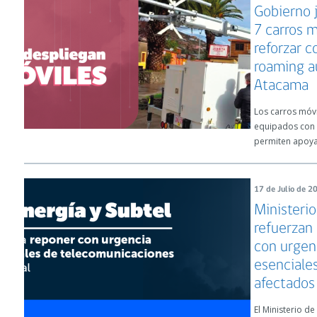
Gobierno 
7 carros 
reforzar c
roaming a
Atacama
Los carros móvi
equipados con t
permiten apoyar
17 de Julio de 2
Ministerio
refuerzan
con urgenc
esenciale
afectados 
El Ministerio d