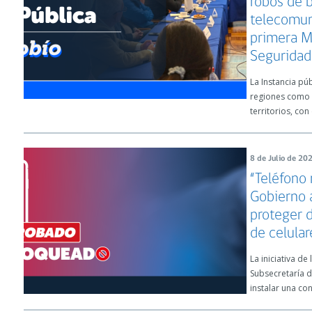
robos de b
telecomuni
primera M
Seguridad 
La Instancia pú
regiones como 
territorios, con 
8 de Julio de 20
“Teléfono 
Gobierno 
proteger 
de celular
La iniciativa de
Subsecretaría 
instalar una co