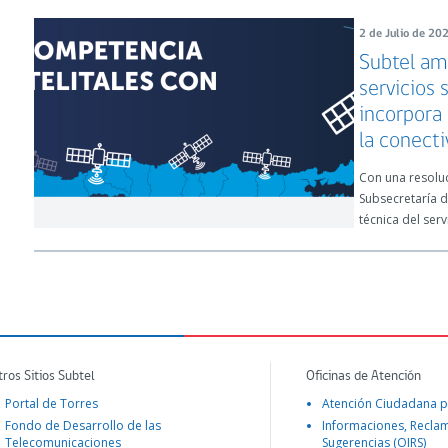
2 de Julio de 20
Subtel am
servicios 
incorpora
la conecti
Con una resoluc
Subsecretaría 
técnica del servi
tros Sitios Subtel
Oficinas de Atención
Portal de Torres
Atención Ciudadana p
Fondo de Desarrollo de las
Informaciones, Recla
Telecomunicaciones
Sugerencias (OIRS)