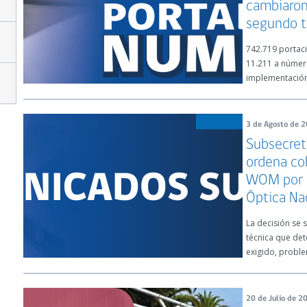
cambiaron
segundo t
742.719 portac
11.211 a número
implementación 
3 de Agosto de 
Subsecret
ordena cob
WOM por i
Óptica Na
La decisión se 
técnica que det
exigido, proble
20 de Julio de 2