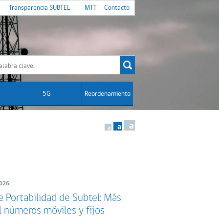
Transparencia SUBTEL
MTT
Contacto
5G
Reordenamiento
a
a
a
2026
 Portabilidad de Subtel: Más
l números móviles y fijos