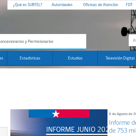
¿Qué es SUBTEL?
Autoridades
Oficinas de Atención
FDT
oncesionarios y Permisionarios
es
Estadísticas
Estudios
Televisión Digital
6 de Agosto de 
Informe de
de 753 mi