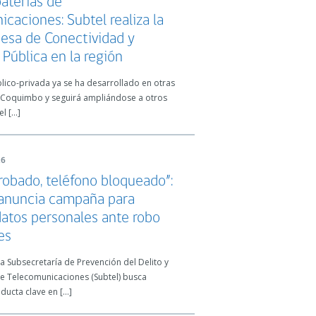
aterías de
caciones: Subtel realiza la
esa de Conectividad y
Pública en la región
blico-privada ya se ha desarrollado en otras
Coquimbo y seguirá ampliándose a otros
el […]
26
robado, teléfono bloqueado”:
anuncia campaña para
datos personales ante robo
es
 la Subsecretaría de Prevención del Delito y
de Telecomunicaciones (Subtel) busca
nducta clave en […]