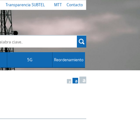
Transparencia SUBTEL
MTT
Contacto
5G
Reordenamiento
a
a
a