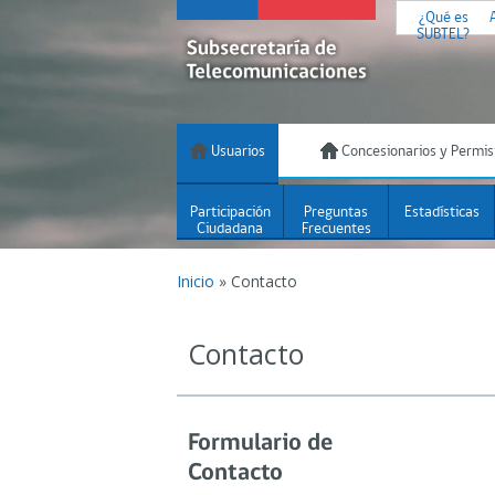
¿Qué es
SUBTEL?
Usuarios
Concesionarios y Permis
Participación
Preguntas
Estadísticas
Ciudadana
Frecuentes
Inicio
»
Contacto
Contacto
Formulario de
Contacto