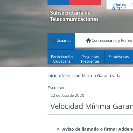
¿Qué es
SUBTEL?
Usuarios
Concesionarios y Permis
Participación
Preguntas
Estadísticas
Ciudadana
Frecuentes
Inicio
»
Velocidad Mínima Garantizada
Escuchar
22 de Julio de 2020
Velocidad Mínima Garan
Aviso de llamado a firmar Adde