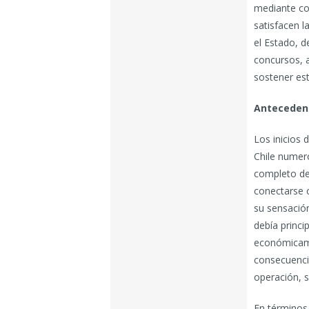
mediante con
satisfacen l
el Estado, d
concursos, a
sostener est
Antecedent
Los inicios
Chile numer
completo de
conectarse 
su sensación
debía princi
económicame
consecuencia
operación, 
En términos 