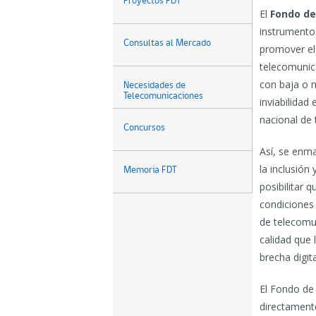
Proyectos FDT
El
Fondo de
instrumento 
Consultas al Mercado
promover el
telecomunic
con baja o n
Necesidades de
Telecomunicaciones
inviabilidad
nacional de
Concursos
Así, se enm
la inclusión
Memoria FDT
posibilitar 
condiciones 
de telecomu
calidad que 
brecha digita
El Fondo de
directamente