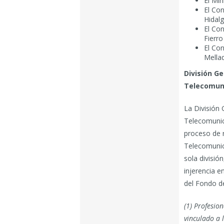
El Min
El Co
Hidalg
El Co
Fierro
El Co
Mellad
División Ge
Telecomun
La División 
Telecomunica
proceso de r
Telecomunic
sola divisió
injerencia e
del Fondo d
(1) Profesio
vinculado a l