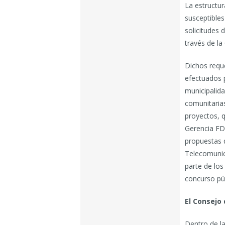
La estructu
susceptible
solicitudes 
través de la
Dichos requ
efectuados 
municipalida
comunitarias
proyectos, q
Gerencia FDT
propuestas q
Telecomunic
parte de los
concurso púb
El Consejo
Dentro de la