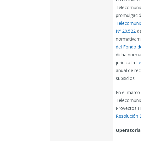
Telecomunic
promulgación
Telecomuni
Nº 20.522
de
normativame
del Fondo d
dicha normat
jurídica la
Le
anual de rec
subsidios.
En el marco
Telecomunica
Proyectos Fi
Resolución 
Operatoria