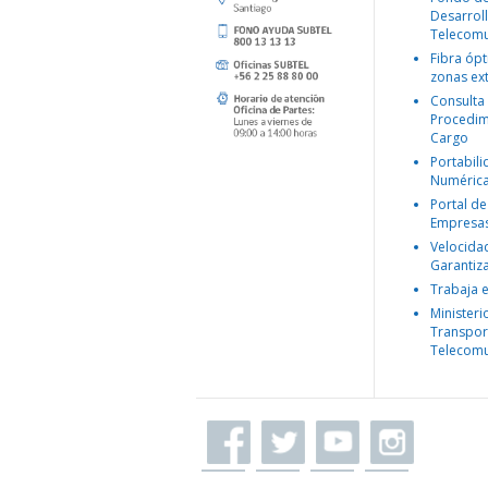
Desarroll
Telecomu
Fibra ópt
zonas ex
Consulta
Procedim
Cargo
Portabil
Numéric
Portal de
Empresa
Velocida
Garantiz
Trabaja 
Ministeri
Transpor
Telecomu