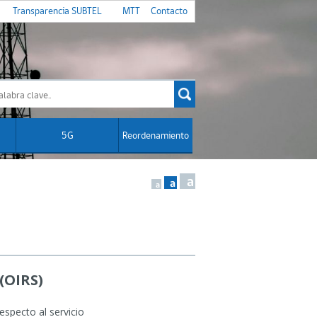
Transparencia SUBTEL
MTT
Contacto
5G
Reordenamiento
a
a
a
(OIRS)
especto al servicio