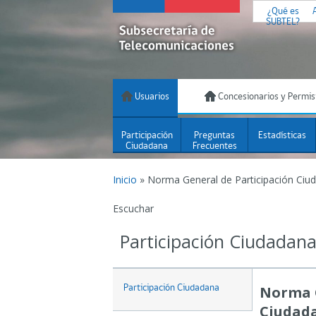
¿Qué es
SUBTEL?
Usuarios
Concesionarios y Permis
Participación
Preguntas
Estadísticas
Ciudadana
Frecuentes
Inicio
»
Norma General de Participación Ciu
Escuchar
Participación Ciudadan
Participación Ciudadana
Norma G
Ciudad