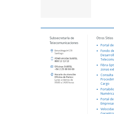
Subsecretaría de
Otros Sitios
Telecomunicaciones
Portal de
Fondo d
Desarroll
Telecomu
Fibra ópt
zonas ex
Consulta
Procedim
Cargo
Portabil
Numéric
Portal de
Empresa
Velocida
Garantiz