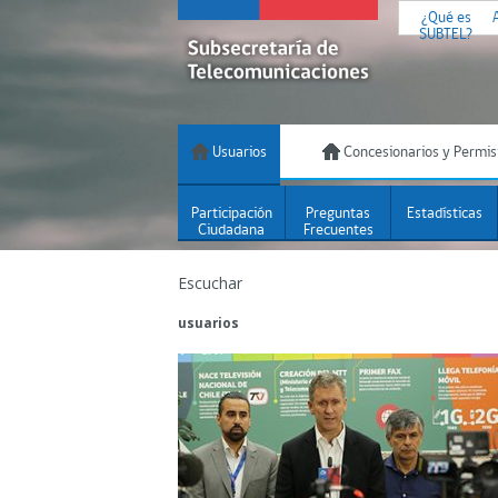
¿Qué es
SUBTEL?
Usuarios
Concesionarios y Permis
Participación
Preguntas
Estadísticas
Ciudadana
Frecuentes
Escuchar
usuarios