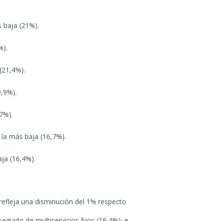
 baja (21%).
%).
(21,4%).
9,9%).
7%).
 la más baja (16,7%).
ja (16,4%).
efleja una disminución del 1% respecto
guido de multiservicios fijos (19,4%); e