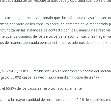
an la capacidad de dar respuesta adecuada y oportuna cuando se prod
unicaciones, Pamela Gidi, señaló que “las cifras que registró el sect
lamos por parte de los consumidores, se enmarca en lo mandatado po
ofundizaran las instancias de contacto con los usuarios y se resolvi
nte que los usuarios de los servicios de telecomunicaciones hagan va
cios de manera adecuada permanentemente, además de brindar solucio
8, SERNAC y SUBTEL recibieron 54.537 reclamos en contra del mercad
gistró 55.092 casos, es decir, hubo una disminución de un 1%.
, el 65,8% de los casos se resolvió favorablemente.
centró la mayor cantidad de reclamos, con un 40,6%; le siguió los mult