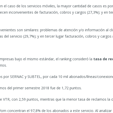
 en el caso de los servicios móviles, la mayor cantidad de casos es p
recen inconvenientes de facturación, cobros y cargos (27,3%); y en ter
convenientes son similares: problemas de atención y/o información al c
s del servicio (29,7%); y en tercer lugar facturación, cobros y cargos 
s empresas bajo el mismo estándar, el ranking consideró la
tasa de r
rios.
dos por SERNAC y SUBTEL, por cada 10 mil abonados/líneas/conexiones
amos del primer semestre 2018 fue de 1,72 puntos.
ue VTR, con 2,59 puntos, mientras que la menor tasa de reclamos la ob
om concentran el 97,8% de los abonados a este servicio. Al analizar