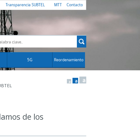
Transparencia SUBTEL
MTT
Contacto
5G
Reordenamiento
a
a
a
SUBTEL
clamos de los