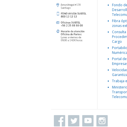
Fondo d
Desarroll
Telecomu
Fibra ópt
zonas ex
Consulta
Procedim
Cargo
Portabil
Numéric
Portal de
Empresa
Velocida
Garantiz
Trabaja 
Ministeri
Transpor
Telecomu