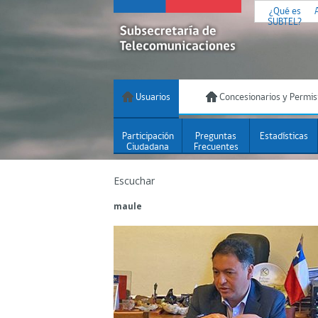
¿Qué es
SUBTEL?
Usuarios
Concesionarios y Permis
Participación
Preguntas
Estadísticas
Ciudadana
Frecuentes
Escuchar
maule