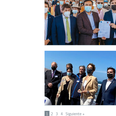
1
2
3
4
Siguiente »