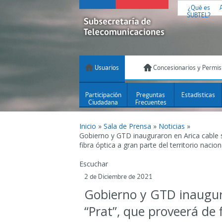
¿Qué es
SUBTEL?
Usuarios
Concesionarios y Permis
Participación
Preguntas
Estadísticas
Ciudadana
Frecuentes
Inicio
»
Sala de Prensa
»
Noticias
»
Gobierno y GTD inauguraron en Arica cable 
fibra óptica a gran parte del territorio nacion
Escuchar
2 de Diciembre de 2021
Gobierno y GTD inaugur
“Prat”, que proveerá de 