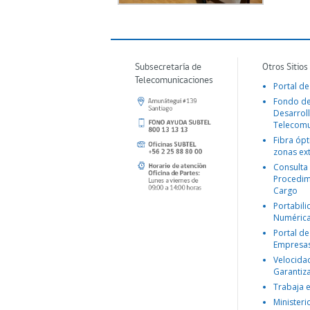
Subsecretaría de
Otros Sitios
Telecomunicaciones
Portal de
Fondo d
Desarroll
Telecomu
Fibra ópt
zonas ex
Consulta
Procedim
Cargo
Portabil
Numéric
Portal de
Empresa
Velocida
Garantiz
Trabaja 
Ministeri