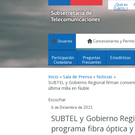
¿Qué es
SUBTEL?
Usuarios
Concesionarios y Permis
Participación
Preguntas
Estadísticas
Ciudadana
Frecuentes
Inicio
»
Sala de Prensa
»
Noticias
»
SUBTEL y Gobierno Regional firman convenio
última milla en Ñuble
Escuchar
6 de Diciembre de 2021
SUBTEL y Gobierno Regi
programa fibra óptica y