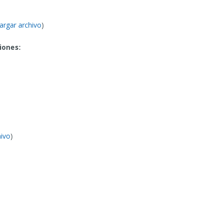
argar archivo
)
iones:
hivo
)