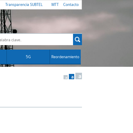
Transparencia SUBTEL
MTT
Contacto
5G
Reordenamiento
a
a
a