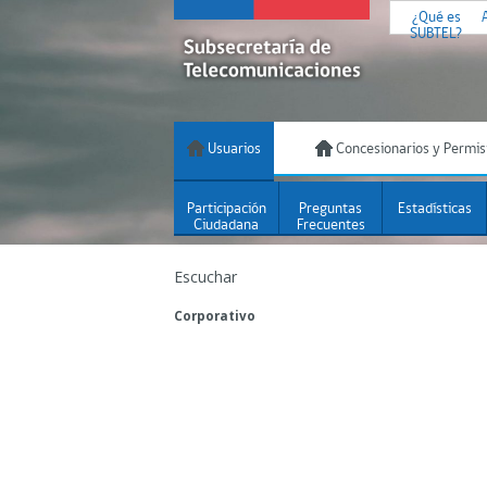
¿Qué es
SUBTEL?
Usuarios
Concesionarios y Permis
Participación
Preguntas
Estadísticas
Ciudadana
Frecuentes
Escuchar
Corporativo