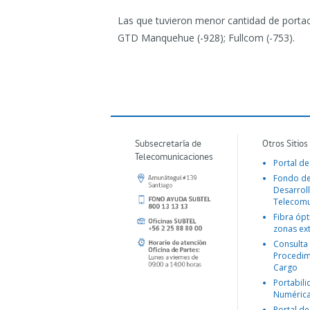
Las que tuvieron menor cantidad de portaci
GTD Manquehue (-928); Fullcom (-753).
Subsecretaría de
Otros Sitios
Telecomunicaciones
Portal de
Fondo d
Desarroll
Telecomu
Fibra ópt
zonas ex
Consulta
Procedim
Cargo
Portabil
Numéric
Portal de