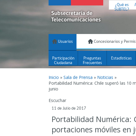
¿Qué es
SUBTEL?
Usuarios
Concesionarios y Permis
Participación
Preguntas
Estadísticas
Ciudadana
Frecuentes
Inicio
»
Sala de Prensa
»
Noticias
»
Portabilidad Numérica: Chile superó las 10 
junio
Escuchar
11 de Julio de 2017
Portabilidad Numérica: C
portaciones móviles en 