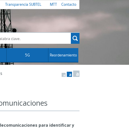
Transparencia SUBTEL
MTT
Contacto
5G
Reordenamiento
nes
a
a
a
ecomunicaciones
lecomunicaciones para identificar y