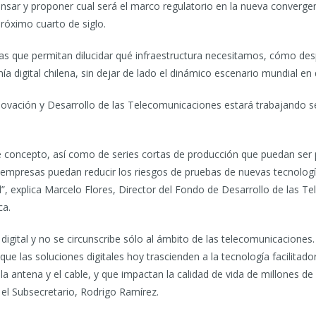
sar y proponer cual será el marco regulatorio en la nueva convergenc
róximo cuarto de siglo.
as que permitan dilucidar qué infraestructura necesitamos, cómo despl
mía digital chilena, sin dejar de lado el dinámico escenario mundial 
novación y Desarrollo de las Telecomunicaciones estará trabajando ser
e concepto, así como de series cortas de producción que puedan ser
empresas puedan reducir los riesgos de pruebas de nuevas tecnolo
”, explica Marcelo Flores, Director del Fondo de Desarrollo de las T
ca.
 digital y no se circunscribe sólo al ámbito de las telecomunicacion
ue las soluciones digitales hoy trascienden a la tecnología facilitado
a antena y el cable, y que impactan la calidad de vida de millones de
e el Subsecretario, Rodrigo Ramírez.