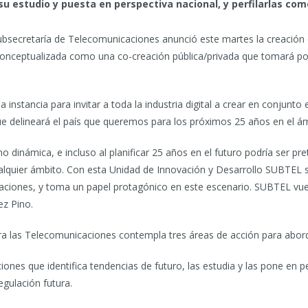
su estudio y puesta en perspectiva nacional, y perfilarlas co
ubsecretaría de Telecomunicaciones anunció este martes la creación 
conceptualizada como una co-creación pública/privada que tomará pos
instancia para invitar a toda la industria digital a crear en conjunto
e delineará el país que queremos para los próximos 25 años en el ámb
o dinámica, e incluso al planificar 25 años en el futuro podría ser p
alquier ámbito. Con esta Unidad de Innovación y Desarrollo SUBTEL se 
aciones, y toma un papel protagónico en este escenario. SUBTEL vuelv
ez Pino.
ra las Telecomunicaciones contempla tres áreas de acción para abord
ones que identifica tendencias de futuro, las estudia y las pone en p
egulación futura.