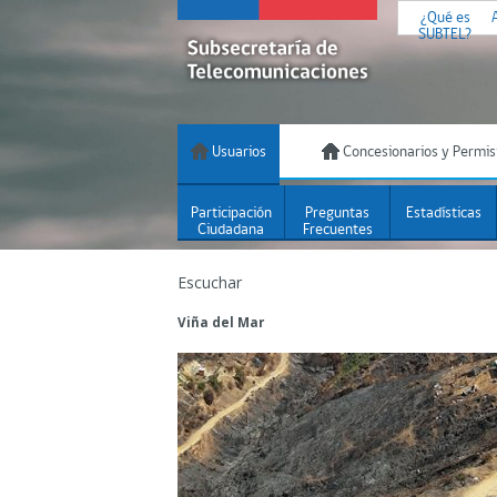
¿Qué es
SUBTEL?
Usuarios
Concesionarios y Permis
Participación
Preguntas
Estadísticas
Ciudadana
Frecuentes
Escuchar
Viña del Mar