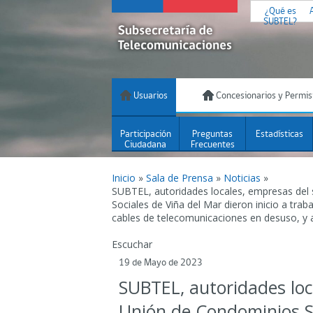
¿Qué es
SUBTEL?
Usuarios
Concesionarios y Permis
Participación
Preguntas
Estadísticas
Ciudadana
Frecuentes
Inicio
»
Sala de Prensa
»
Noticias
»
SUBTEL, autoridades locales, empresas del 
Sociales de Viña del Mar dieron inicio a tra
cables de telecomunicaciones en desuso, y a
Escuchar
19 de Mayo de 2023
SUBTEL, autoridades loca
Unión de Condominios So