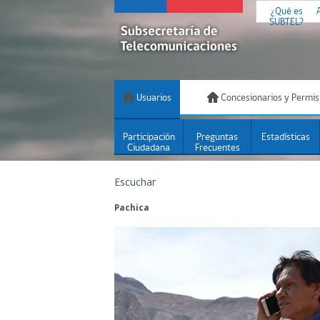
¿Qué es
SUBTEL?
Usuarios
Concesionarios y Permis
Participación
Preguntas
Estadísticas
Ciudadana
Frecuentes
Escuchar
Pachica