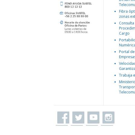
Telecomu
Fibra ópt
zonas ex
Consulta
Procedim
Cargo
Portabil
Numéric
Portal de
Empresa
Velocida
Garantiz
Trabaja 
Ministeri
Transpor
Telecomu