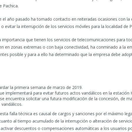
de Pachica.
e el año pasado ha tomado contacto en reiteradas ocasiones con la
o evitar la interrupción de los servicios móviles para la localidad de 
la importancia que tienen los servicios de telecomunicaciones para tod
den en zonas extremas o con baja conectividad, ha conminado a la e
o antes posible y para a ello ha determinado que la empresa debe ado
 tardar la primera semana de marzo de 2019.
que implementará para evitar futuros actos vandálicos en la estación
r se encuentra solicitar una futura modificación de la concesión, de m
s vandálicos.
a falla técnica es causal de cargos y sanciones por el máximo legal 
cuanto al tiempo acumulado de la interrupción o alteración de servici
e activar descuentos o compensaciones automáticas a los usuarios po