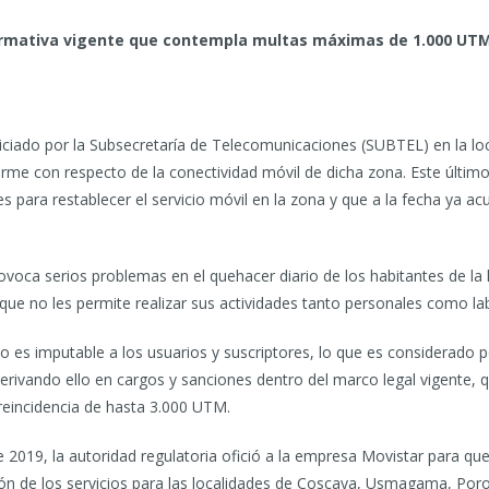
ormativa vigente que contempla multas máximas de 1.000 UTM 
niciado por la Subsecretaría de Telecomunicaciones (SUBTEL) en la lo
orme con respecto de la conectividad móvil de dicha zona. Este últi
es para restablecer el servicio móvil en la zona y que a la fecha ya 
provoca serios problemas en el quehacer diario de los habitantes de la
 que no les permite realizar sus actividades tanto personales como l
no es imputable a los usuarios y suscriptores, lo que es considerado
, derivando ello en cargos y sanciones dentro del marco legal vigent
eincidencia de hasta 3.000 UTM.
 2019, la autoridad regulatoria ofició a la empresa Movistar para qu
ión de los servicios para las localidades de Coscaya, Usmagama, Por