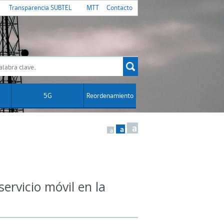
Transparencia SUBTEL
MTT
Contacto
5G
Reordenamiento
a
a
a
ervicio móvil en la