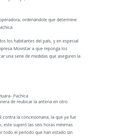
 operadora, ordenándole que determine
Pachica.
os los habitantes del país, y en especial
mpresa Movistar a que reponga los
ptar una serie de medidas que aseguren la
 Huara- Pachica
anera de reubicar la antena en otro
contra la concesionaria, la que ya fue
o, este superó las seis horas mínimas
r todo el período que han estado sin