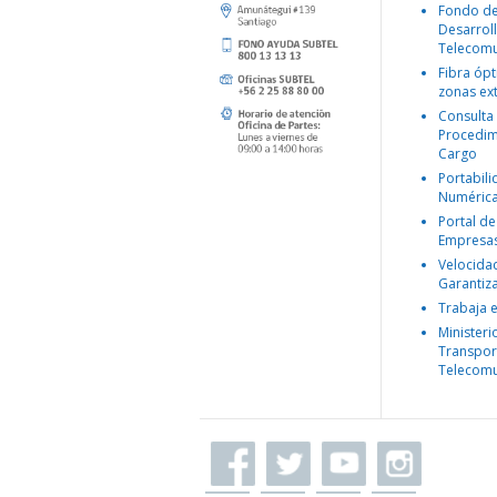
Fondo d
Desarroll
Telecomu
Fibra ópt
zonas ex
Consulta
Procedim
Cargo
Portabil
Numéric
Portal de
Empresa
Velocida
Garantiz
Trabaja 
Ministeri
Transpor
Telecomu