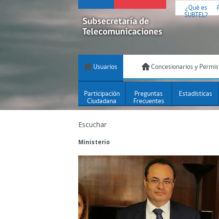
¿Qué es
SUBTEL?
Usuarios
Concesionarios y Permis
Participación
Preguntas
Estadísticas
Ciudadana
Frecuentes
Escuchar
Ministerio