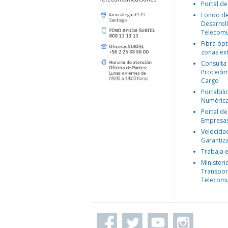
Portal de
Fondo d
Desarroll
Telecomu
Fibra ópt
zonas ex
Consulta
Procedim
Cargo
Portabil
Numéric
Portal de
Empresa
Velocida
Garantiz
Trabaja 
Ministeri
Transpor
Telecomu