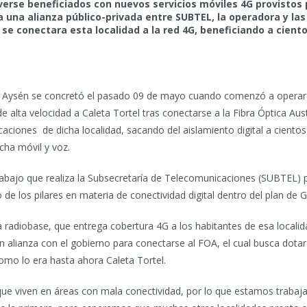
 verse beneficiados con nuevos servicios móviles 4G provistos 
a una alianza público-privada entre SUBTEL, la operadora y la
 se conectara esta localidad a la red 4G, beneficiando a cien
 de Aysén se concretó el pasado 09 de mayo cuando comenzó a opera
 de alta velocidad a Caleta Tortel tras conectarse a la Fibra Óptica Au
aciones de dicha localidad, sacando del aislamiento digital a ciento
cha móvil y voz.
rabajo que realiza la Subsecretaría de Telecomunicaciones (SUBTEL) p
de los pilares en materia de conectividad digital dentro del plan de G
va radiobase, que entrega cobertura 4G a los habitantes de esa localida
n alianza con el gobierno para conectarse al FOA, el cual busca dota
como lo era hasta ahora Caleta Tortel.
 que viven en áreas con mala conectividad, por lo que estamos trabaj