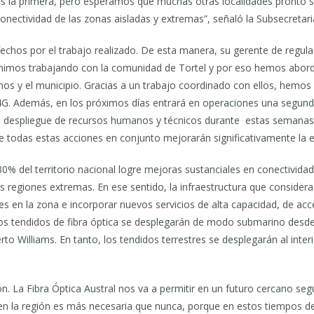
l es la primera, pero esperamos que muchas otras localidades pronto s
 conectividad de las zonas aisladas y extremas”, señaló la Subsecreta
echos por el trabajo realizado. De esta manera, su gerente de regul
enimos trabajando con la comunidad de Tortel y por eso hemos abord
nos y el municipio. Gracias a un trabajo coordinado con ellos, hemos
 4G. Además, en los próximos días entrará en operaciones una segun
nte despliegue de recursos humanos y técnicos durante estas semana
 todas estas acciones en conjunto mejorarán significativamente la ex
0% del territorio nacional logre mejoras sustanciales en conectividad 
 regiones extremas. En ese sentido, la infraestructura que considera
es en la zona e incorporar nuevos servicios de alta capacidad, de acc
, los tendidos de fibra óptica se desplegarán de modo submarino desd
rto Williams. En tanto, los tendidos terrestres se desplegarán al inte
ión. La Fibra Óptica Austral nos va a permitir en un futuro cercano se
ad en la región es más necesaria que nunca, porque en estos tiempo