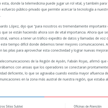
ta, donde la telemedicina puede jugar un rol vital, y también para
esfuerzo público-privado que permite acercar la tecnología a nuestro
.
ernardo López, dijo que “para nosotros es tremendamente importante 
 que se están haciendo ahora son de vital importancia. Ahora que se
tral, vamos a tener un tráfico expedito de datos y llamadas de voz de
n este tiempo difícil donde debemos tener mejores comunicaciones. A
 las pilas para aprovechar esta conectividad y lograr nuevas mejoras
Telecomunicaciones de la Región de Aysén, Fabián Rojas, afirmó que
erábamos con ansias que los operadores se conectaran prontamente a 
ad deficiente, lo que se agravaba cuando existía mayor afluencia de 
municaciones en la zona más austral de nuestra región, que estaba al
tros Sitios Subtel
Oficinas de Atención