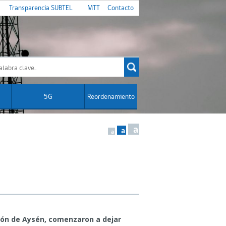
Transparencia SUBTEL
MTT
Contacto
5G
Reordenamiento
a
a
a
l
gión de Aysén, comenzaron a dejar