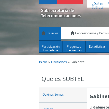
¿Qué es
SUBTEL?
Usuarios
Concesionarios y Permis
Participación
Preguntas
Estadísticas
Ciudadana
Frecuentes
Inicio
»
Divisiones
»
Gabinete
Que es SUBTEL
Quiénes Somos
Gabine
El
Gabinet