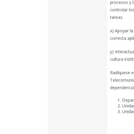
procesos y l
controlar l
tareas.
x) Apoyar la
correcta apl
y) Interactu
cultura insti
Radíquese en
Telecomunica
dependencia
Depar
Unidad
Unida