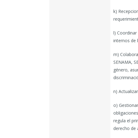
k) Recepcion
requerimient
l) Coordinar
internos de 
m) Colabora
SENAMA, SEG
género, asun
discriminaci
n) Actualiza
o) Gestionar
obligaciones
regula el pri
derecho de 