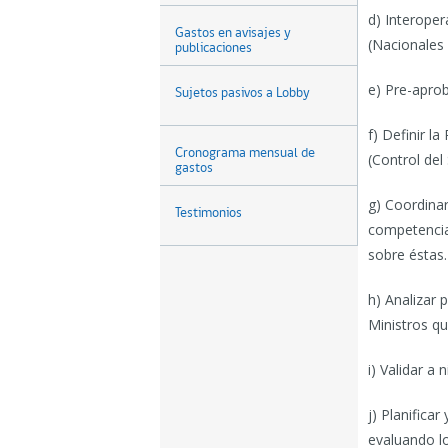
d) Interope
Gastos en avisajes y
(Nacionales 
publicaciones
e) Pre-aprob
Sujetos pasivos a Lobby
f) Definir l
Cronograma mensual de
(Control de
gastos
g) Coordinar
Testimonios
competencia 
sobre éstas.
h) Analizar 
Ministros qu
i) Validar a
j) Planifica
evaluando l