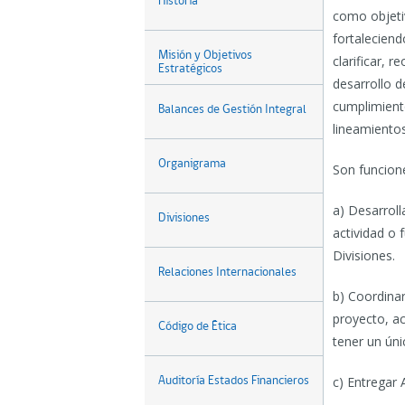
Historia
como objetiv
fortaleciend
Misión y Objetivos
clarificar, r
Estratégicos
desarrollo d
cumplimient
Balances de Gestión Integral
lineamientos
Organigrama
Son funcione
a) Desarroll
Divisiones
actividad o 
Divisiones.
Relaciones Internacionales
b) Coordinar 
proyecto, ac
Código de Ética
tener un úni
c) Entregar A
Auditoría Estados Financieros