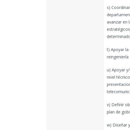
s) Coordinar
departamento
avanzar en l
estratégicos
determinado
t) Apoyar la
reingeniería
u) Apoyar y
nivel técnic
presentacio
telecomunic
v) Definir o
plan de gobi
w) Diseñar y