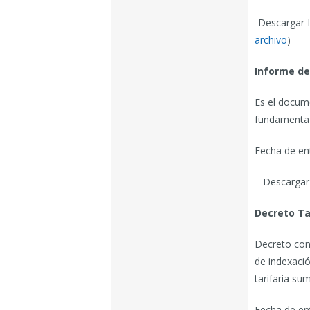
-Descargar I
archivo
)
Informe de
Es el docume
fundamenta l
Fecha de en
– Descargar
Decreto Tar
Decreto conj
de indexació
tarifaria su
Fecha de en