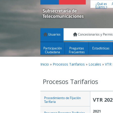
¿Qué es
SUBTEL?
Usuarios
Concesionarios y Permis
Participación
Preguntas
Estadísticas
Ciudadana
Frecuentes
Inicio
»
Procesos Tarifarios
»
Locales
»
VTR
Procesos Tarifarios
Procedimiento de Fijación
VTR 202
Tarifaria
2021