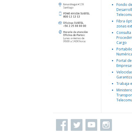
Fondo d
Desarroll
Telecomu
Fibra ópt
zonas ex
Consulta
Procedim
Cargo
Portabil
Numéric
Portal de
Empresa
Velocida
Garantiz
Trabaja 
Ministeri
Transpor
Telecomu