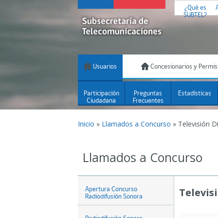
¿Qué es
SUBTEL?
Usuarios
Concesionarios y Permis
Participación
Preguntas
Estadísticas
Ciudadana
Frecuentes
Inicio
»
Llamados a Concurso
»
Televisión D
Llamados a Concurso
Apertura Concurso
Televis
Radiodifusión Sonora