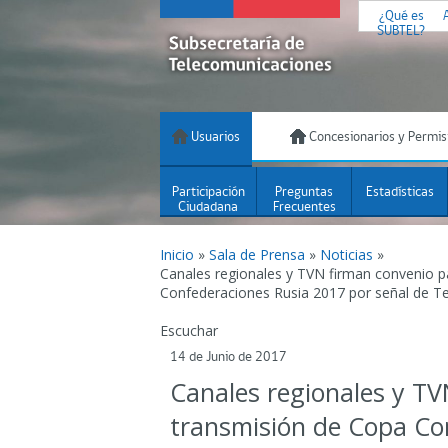
¿Qué es
SUBTEL?
Usuarios
Concesionarios y Permis
Participación
Preguntas
Estadísticas
Ciudadana
Frecuentes
Inicio
»
Sala de Prensa
»
Noticias
»
Canales regionales y TVN firman convenio p
Confederaciones Rusia 2017 por señal de Tel
Escuchar
14 de Junio de 2017
Canales regionales y TV
transmisión de Copa Co