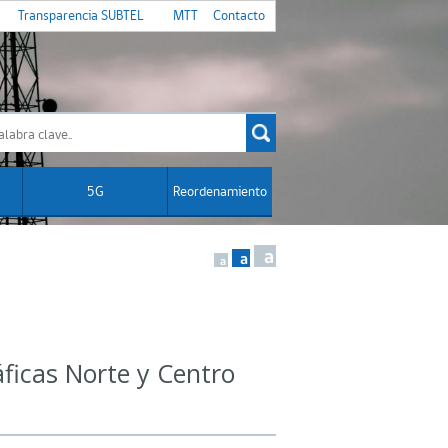
Transparencia SUBTEL
MTT
Contacto
5G
Reordenamiento
a
a
a
ficas Norte y Centro