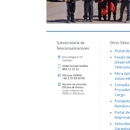
Subsecretaría de
Otros Sitios
Telecomunicaciones
Portal de
Fondo d
Desarroll
Telecomu
Fibra ópt
zonas ex
Consulta
Procedim
Cargo
Portabil
Numéric
Portal de
Empresa
Velocida
Garantiz