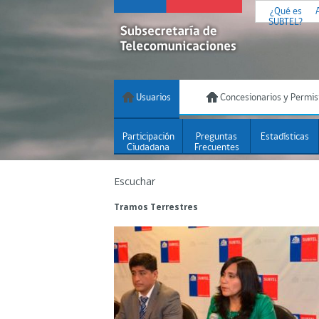
¿Qué es
SUBTEL?
Usuarios
Concesionarios y Permis
Participación
Preguntas
Estadísticas
Ciudadana
Frecuentes
Escuchar
Tramos Terrestres