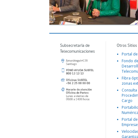
Subsecretaría de
Otros Sitios
Telecomunicaciones
Portal de
Fondo d
Desarroll
Telecomu
Fibra ópt
zonas ex
Consulta
Procedim
Cargo
Portabil
Numéric
Portal de
Empresa
Velocida
Garantiz