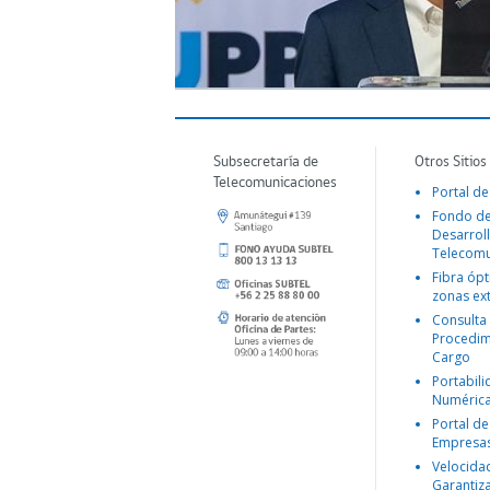
Subsecretaría de
Otros Sitios
Telecomunicaciones
Portal de
Fondo d
Desarroll
Telecomu
Fibra ópt
zonas ex
Consulta
Procedim
Cargo
Portabil
Numéric
Portal de
Empresa
Velocida
Garantiz