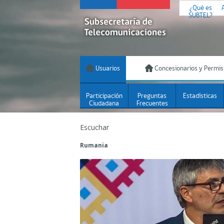
¿Qué es
SUBTEL?
Usuarios
Concesionarios y Permis
Participación
Preguntas
Estadísticas
Ciudadana
Frecuentes
Escuchar
Rumania