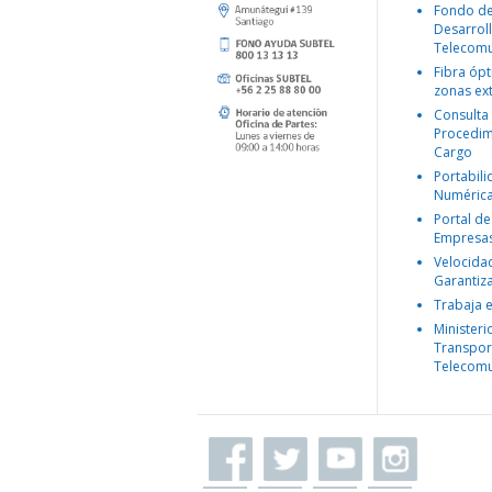
Fondo d
Desarroll
Telecomu
Fibra ópt
zonas ex
Consulta
Procedim
Cargo
Portabil
Numéric
Portal de
Empresa
Velocida
Garantiz
Trabaja 
Ministeri
Transpor
Telecomu