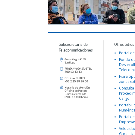
Subsecretaría de
Otros Sitios
Telecomunicaciones
Portal de
Fondo d
Desarroll
Telecomu
Fibra ópt
zonas ex
Consulta
Procedim
Cargo
Portabil
Numéric
Portal de
Empresa
Velocida
Garantiz