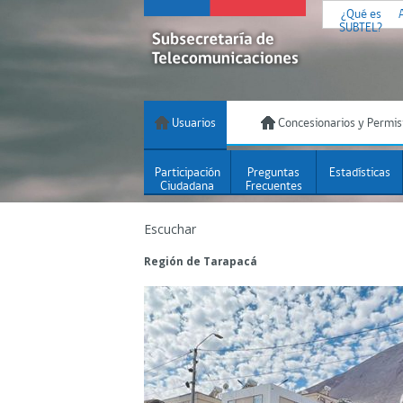
¿Qué es
SUBTEL?
Usuarios
Concesionarios y Permis
Participación
Preguntas
Estadísticas
Ciudadana
Frecuentes
Escuchar
Región de Tarapacá