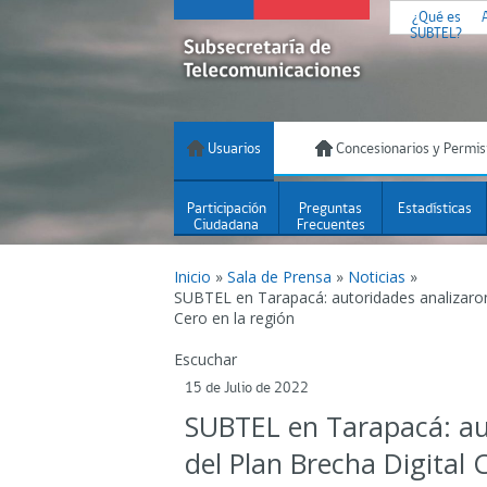
¿Qué es
SUBTEL?
Usuarios
Concesionarios y Permis
Participación
Preguntas
Estadísticas
Ciudadana
Frecuentes
Inicio
»
Sala de Prensa
»
Noticias
»
SUBTEL en Tarapacá: autoridades analizaron 
Cero en la región
Escuchar
15 de Julio de 2022
SUBTEL en Tarapacá: au
del Plan Brecha Digital 