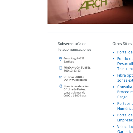
Subsecretaría de
Otros Sitios
Telecomunicaciones
Portal de
Fondo d
Desarroll
Telecomu
Fibra ópt
zonas ex
Consulta
Procedim
Cargo
Portabil
Numéric
Portal de
Empresa
Velocida
Garantiz