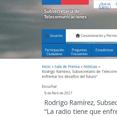
¿Qué es
SUBTEL?
Usuarios
Concesionarios y Permis
Participación
Preguntas
Estadísticas
Ciudadana
Frecuentes
Inicio
»
Sala de Prensa
»
Noticias
»
Rodrigo Ramírez, Subsecretario de Telecomu
enfrentar los desafíos del futuro”
Escuchar
9 de Abril de 2017
Rodrigo Ramírez, Subsec
“La radio tiene que enfr