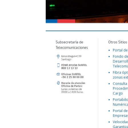
Subsecretaría de
Otros Sitios
Telecomunicaciones
Portal de
Fondo d
Desarroll
Telecomu
Fibra ópt
zonas ex
Consulta
Procedim
Cargo
Portabil
Numéric
Portal de
Empresa
Velocida
Garantiz