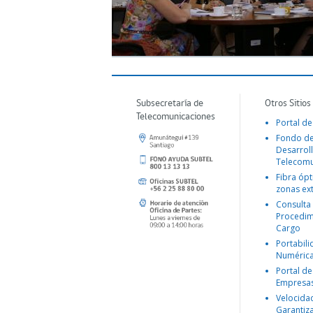
Subsecretaría de
Otros Sitios
Telecomunicaciones
Portal de
Fondo d
Desarroll
Telecomu
Fibra ópt
zonas ex
Consulta
Procedim
Cargo
Portabil
Numéric
Portal de
Empresa
Velocida
Garantiz