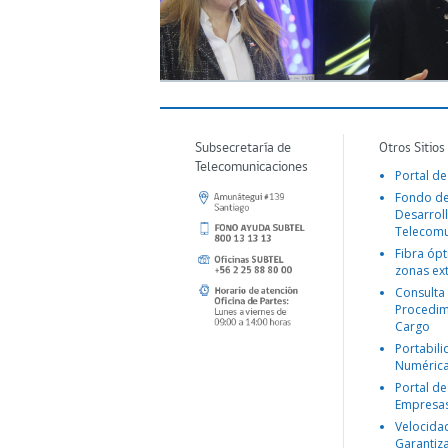
Subsecretaría de
Otros Sitios
Telecomunicaciones
Portal de
Fondo d
Desarroll
Telecomu
Fibra ópt
zonas ex
Consulta
Procedim
Cargo
Portabil
Numéric
Portal de
Empresa
Velocida
Garantiz