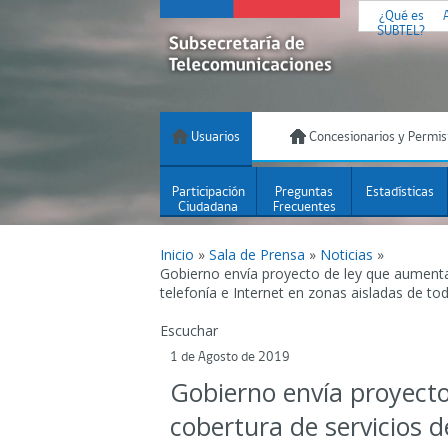
¿Qué es
SUBTEL?
Usuarios
Concesionarios y Permis
Participación
Preguntas
Estadísticas
Ciudadana
Frecuentes
Inicio
»
Sala de Prensa
»
Noticias
»
Gobierno envía proyecto de ley que aumenta 
telefonía e Internet en zonas aisladas de to
Escuchar
1 de Agosto de 2019
Gobierno envía proyecto
cobertura de servicios d