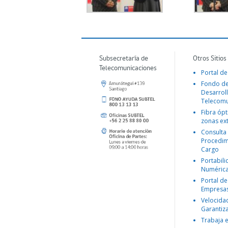
Subsecretaría de
Otros Sitios
Telecomunicaciones
Portal de
Fondo d
Desarroll
Telecomu
Fibra ópt
zonas ex
Consulta
Procedim
Cargo
Portabil
Numéric
Portal de
Empresa
Velocida
Garantiz
Trabaja 