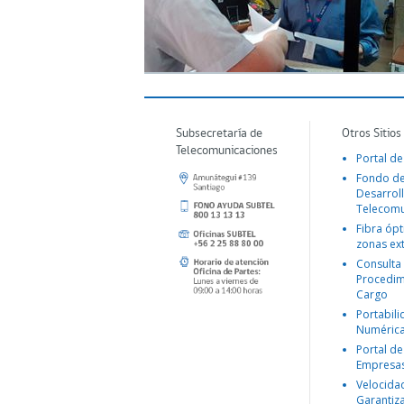
Subsecretaría de
Otros Sitios
Telecomunicaciones
Portal de
Fondo d
Desarroll
Telecomu
Fibra ópt
zonas ex
Consulta
Procedim
Cargo
Portabil
Numéric
Portal de
Empresa
Velocida
Garantiz