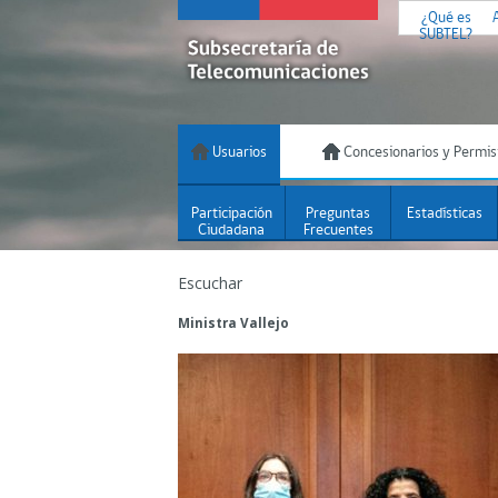
¿Qué es
SUBTEL?
Usuarios
Concesionarios y Permis
Participación
Preguntas
Estadísticas
Ciudadana
Frecuentes
Escuchar
Ministra Vallejo