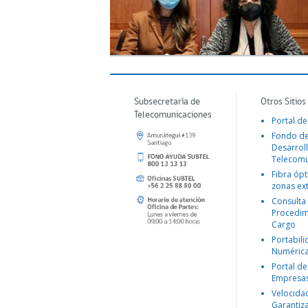
Subsecretaría de
Otros Sitios
Telecomunicaciones
Portal de
Fondo d
Desarroll
Telecomu
Fibra ópt
zonas ex
Consulta
Procedim
Cargo
Portabil
Numéric
Portal de
Empresa
Velocida
Garantiz