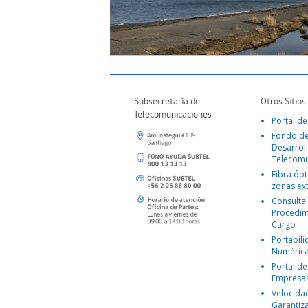
Subsecretaría de
Otros Sitios
Telecomunicaciones
Portal de
Fondo d
Desarroll
Telecomu
Fibra ópt
zonas ex
Consulta
Procedim
Cargo
Portabil
Numéric
Portal de
Empresa
Velocida
Garantiz