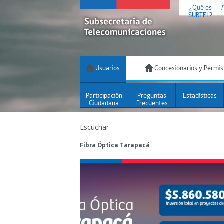
¿Qué es
SUBTEL?
Usuarios
Concesionarios y Permis
Participación
Preguntas
Estadísticas
Ciudadana
Frecuentes
Escuchar
Fibra Óptica Tarapacá