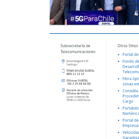
Subsecretaría de
Otros Sitios
Telecomunicaciones
Portal de
Fondo d
Desarroll
Telecomu
Fibra ópt
zonas ex
Consulta
Procedim
Cargo
Portabil
Numéric
Portal de
Empresa
Velocida
Garantiz