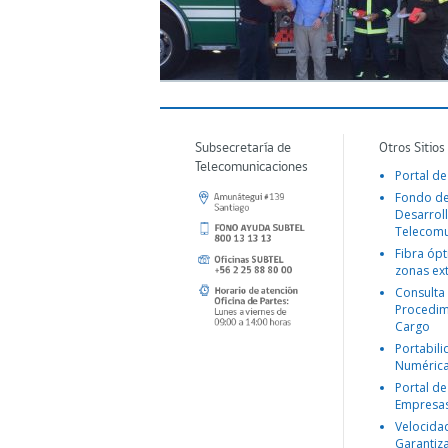
Subsecretaría de
Otros Sitios
Telecomunicaciones
Portal de
Fondo d
Desarroll
Telecomu
Fibra ópt
zonas ex
Consulta
Procedim
Cargo
Portabil
Numéric
Portal de
Empresa
Velocida
Garantiz