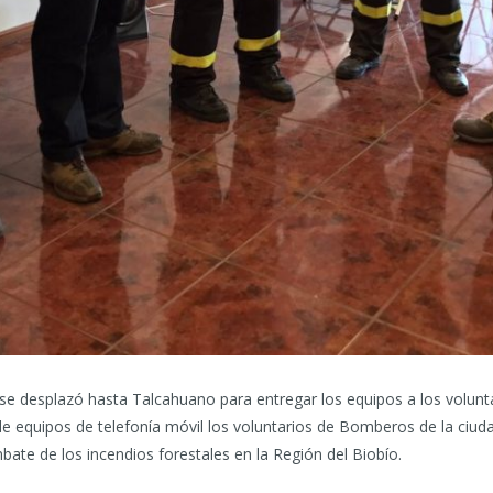
se desplazó hasta Talcahuano para entregar los equipos a los volunta
e equipos de telefonía móvil los voluntarios de Bomberos de la ciud
bate de los incendios forestales en la Región del Biobío.