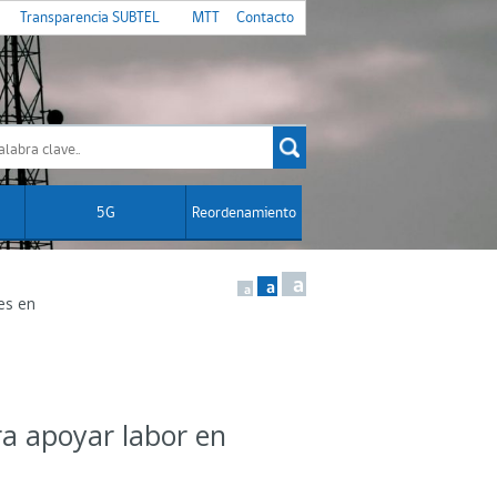
Transparencia SUBTEL
MTT
Contacto
5G
Reordenamiento
a
a
a
es en
a apoyar labor en