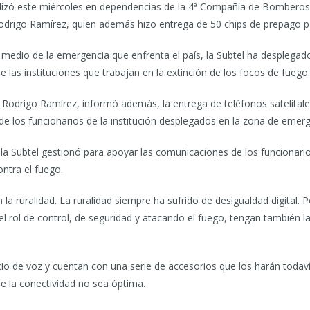
ializó este miércoles en dependencias de la 4ª Compañía de Bomberos
drigo Ramírez, quien además hizo entrega de 50 chips de prepago par
 medio de la emergencia que enfrenta el país, la Subtel ha desplegad
e las instituciones que trabajan en la extinción de los focos de fuego.
Rodrigo Ramírez, informó además, la entrega de teléfonos satelitales
e los funcionarios de la institución desplegados en la zona de emerg
ue la Subtel gestionó para apoyar las comunicaciones de los funcionar
ontra el fuego.
la ruralidad. La ruralidad siempre ha sufrido de desigualdad digital.
l rol de control, de seguridad y atacando el fuego, tengan también la
vicio de voz y cuentan con una serie de accesorios que los harán toda
e la conectividad no sea óptima.