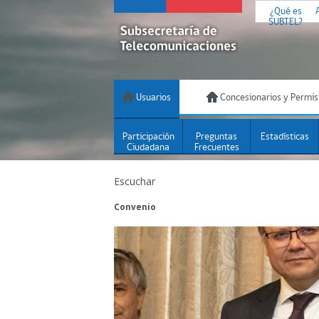
¿Qué es
SUBTEL?
Usuarios
Concesionarios y Permis
Participación
Preguntas
Estadísticas
Ciudadana
Frecuentes
Escuchar
Convenio