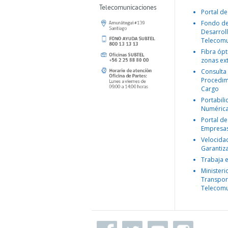
Telecomunicaciones
Portal de
Fondo d
Desarroll
Telecomu
Fibra ópt
zonas ex
Consulta
Procedim
Cargo
Portabil
Numéric
Portal de
Empresa
Velocida
Garantiz
Trabaja 
Ministeri
Transpor
Telecomu