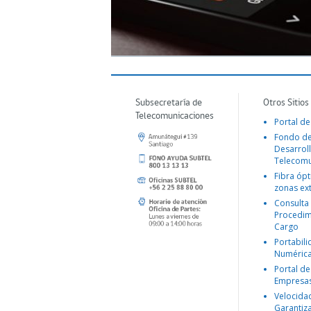
Subsecretaría de
Otros Sitios
Telecomunicaciones
Portal de
Fondo d
Desarroll
Telecomu
Fibra ópt
zonas ex
Consulta
Procedim
Cargo
Portabil
Numéric
Portal de
Empresa
Velocida
Garantiz